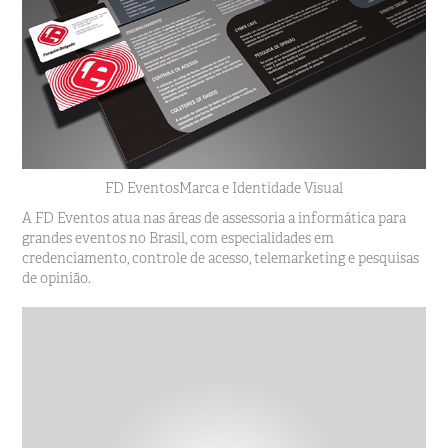
FD Eventos
Marca e Identidade Visual
A FD Eventos atua nas áreas de assessoria a informática para
grandes eventos no Brasil, com especialidades em
credenciamento, controle de acesso, telemarketing e pesquisas
de opinião.